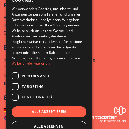
RECHTLICHES
Wir verwenden Cookies, um Inhalte und
Anzeigen zu personalisieren und unseren
Allgemeine Geschäftsbedingungen
Datenverkehr zu analysieren. Wir geben
Impressum
Informationen über Ihre Nutzung unserer
Website auch an unsere Werbe- und
Datenschutz
Analysepartner weiter, die diese
möglicherweise mit anderen Informationen
SERVICES
kombinieren, die Sie ihnen bereitgestellt
haben oder die sie im Rahmen Ihrer
Nutzung ihrer Dienste gesammelt haben.
Informationen zu Versand und Rückgabe
Weitere Informationen
Tel.: +49 561 350 296 28 - 0
hallo@tickettoaster.de
PERFORMANCE
tickettoast Support
TARGETING
SPRACHE
FUNKTIONALITÄT
🇩🇪
Deutsch
ALLE AKZEPTIEREN
🇬🇧
Englisch
ALLE ABLEHNEN